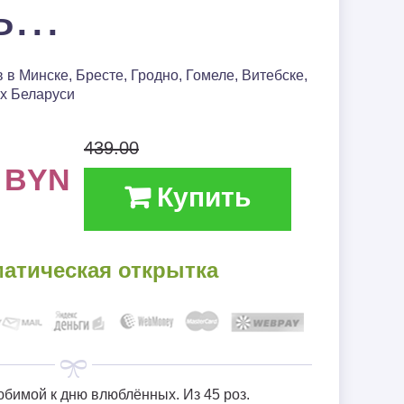
...
14 февраля❤
(День
 в Минске, Бресте, Гродно, Гомеле, Витебске,
влюблённых)
ах Беларуси
Траур
439.00
0
BYN
Купить
матическая открытка
бимой к дню влюблённых. Из 45 роз.