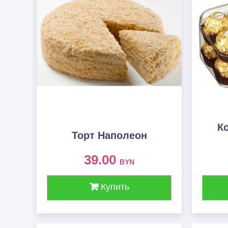
К
Торт Наполеон
39.00
BYN
Купить