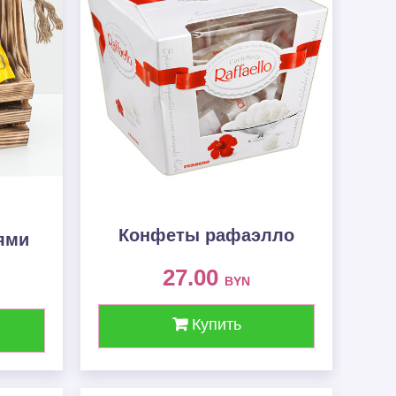
Конфеты рафаэлло
ями
27.00
BYN
Купить