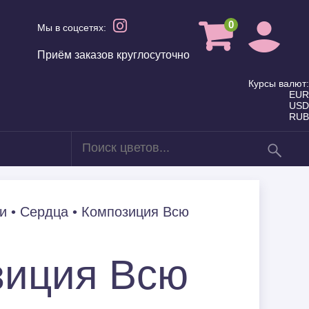
0
Мы в соцсетях:
Приём заказов круглосуточно
Курсы валют:
EUR
USD
RUB
в
Для мамы
и
•
Сердца
•
Композиция Всю
Летние Букеты
зиция Всю
Семье