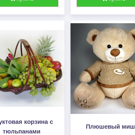
ктовая корзина c
Плюшевый миш
тюльпанами