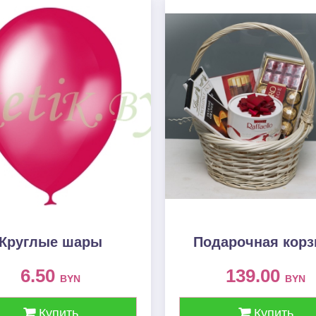
Круглые шары
Подарочная корз
6.50
139.00
BYN
BYN
Купить
Купить