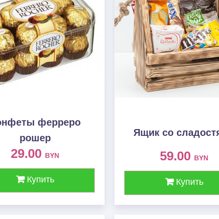
онфеты ферреро
Ящик со сладост
рошер
29.00
59.00
BYN
BYN
Купить
Купить