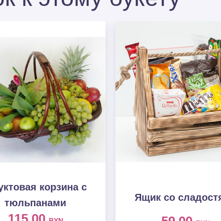
ктовая корзина c
Ящик со сладост
тюльпанами
115.00
BYN