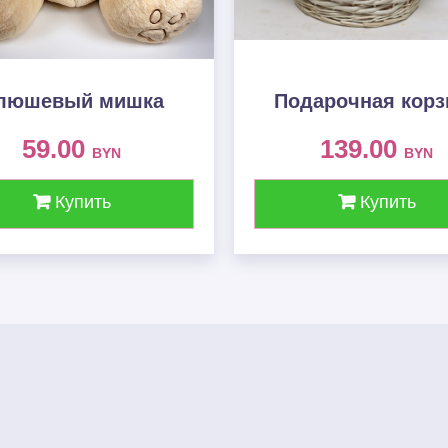
люшевый мишка
Подарочная корз
59.00
139.00
BYN
BYN
Купить
Купить