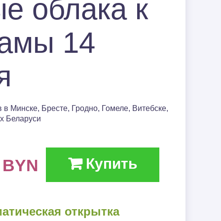
е облака к
14 февраля❤
амы 14
(День
влюблённых)
я
Траур
 в Минске, Бресте, Гродно, Гомеле, Витебске,
ах Беларуси
0
Купить
BYN
матическая открытка