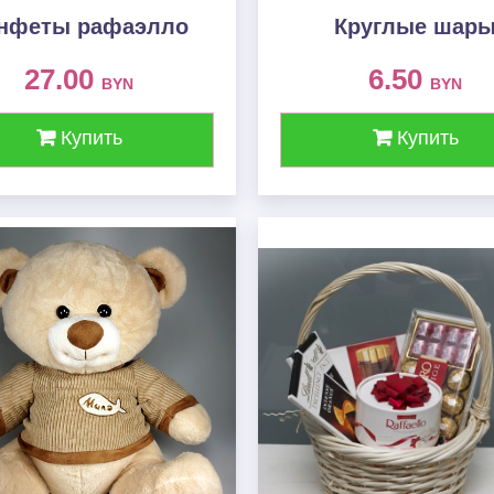
нфеты рафаэлло
Круглые шар
27.00
6.50
BYN
BYN
Купить
Купить