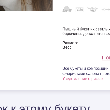
Пышный букет их светлых
бирючины, дополнительо
Размер:
Вес:
По
Все букеты и композиции
флористами салона цвето
Уведомление о рисках
к к этому букету