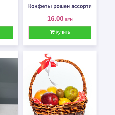
ы
Конфеты рошен ассорти
16.00
BYN
Купить