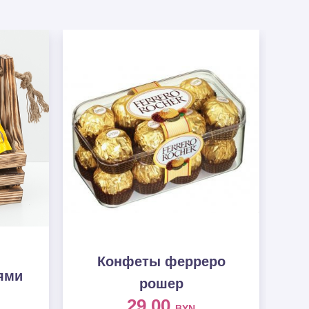
Конфеты ферреро
ями
рошер
29.00
BYN