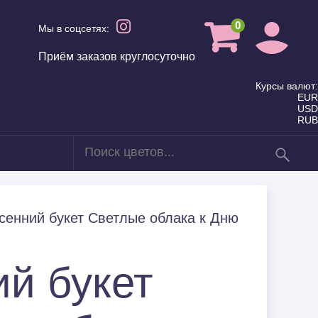
0
Мы в соцсетях:
Приём заказов круглосуточно
Курсы валют:
EUR
USD
RUB
в
Для мамы
енний букет Светлые облака к Дню
Летние Букеты
й букет
Семье