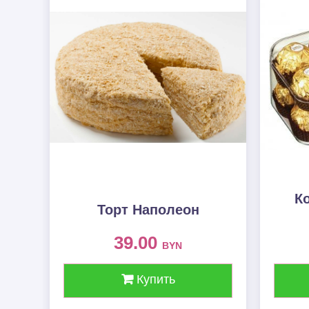
К
Торт Наполеон
39.00
BYN
Купить