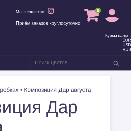
0
Мы в соцсетях:
Приём заказов круглосуточно
Курсы валют:
EUR
USD
RUB
в
Для мамы
оробках
•
Композиция Дар августа
Летние Букеты
зиция Дар
а
Семье