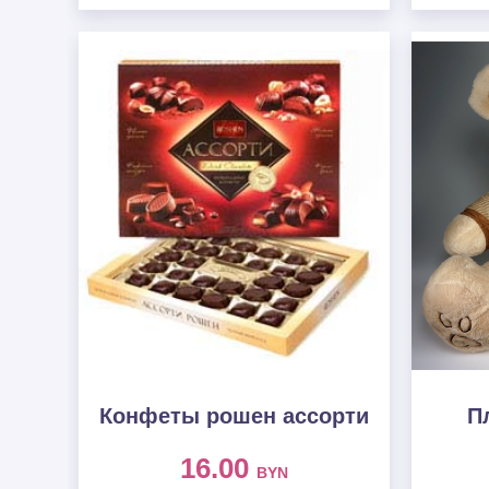
Конфеты рошен ассорти
П
16.00
BYN