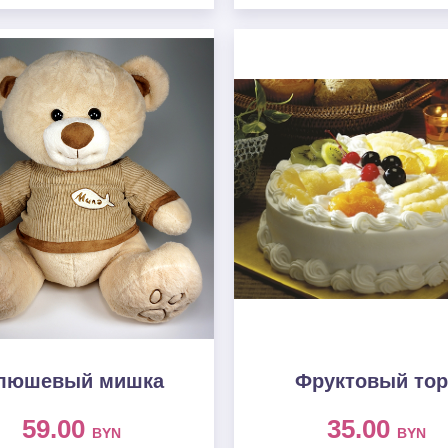
люшевый мишка
Фруктовый тор
59.00
35.00
BYN
BYN