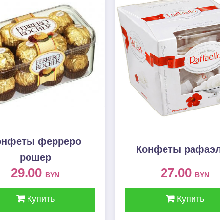
онфеты ферреро
Конфеты рафаэ
рошер
29.00
27.00
BYN
BYN
Купить
Купить