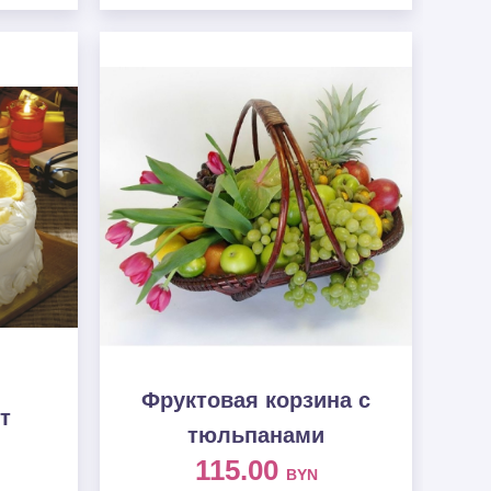
Фруктовая корзина c
т
тюльпанами
115.00
BYN