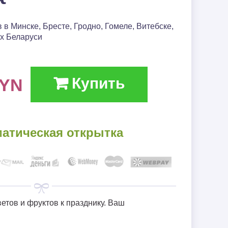
14 февраля❤
 в Минске, Бресте, Гродно, Гомеле, Витебске,
(День
ах Беларуси
влюблённых)
Траур
Купить
YN
матическая открытка
етов и фруктов к празднику. Ваш