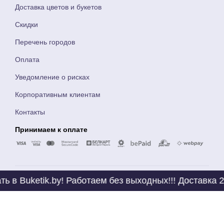
Доставка цветов и букетов
Скидки
Перечень городов
Оплата
Уведомление о рисках
Корпоративным клиентам
Контакты
Принимаем к оплате
.by! Работаем без выходных!!! Доставка 24/7!! . Тюл
© ЧТУП Букетик Бай 2018
madonna-flowers@tut.by
+375 29 676-21-81