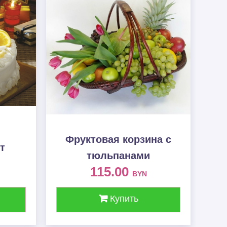
Фруктовая корзина c
т
тюльпанами
115.00
BYN
Купить