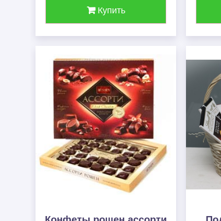
Купить
Конфеты рошен ассорти
По