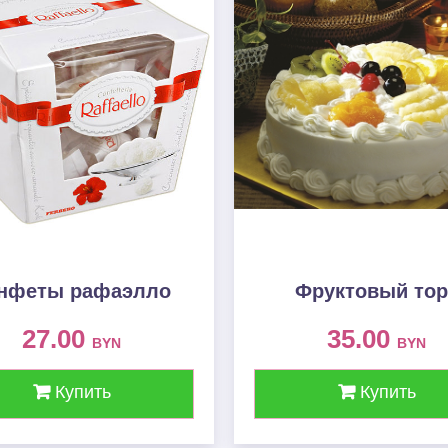
нфеты рафаэлло
Фруктовый тор
27.00
35.00
BYN
BYN
Купить
Купить