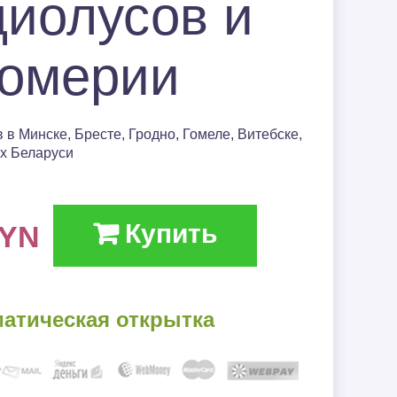
диолусов и
14 февраля❤
ромерии
(День
влюблённых)
Траур
 в Минске, Бресте, Гродно, Гомеле, Витебске,
ах Беларуси
Купить
YN
матическая открытка