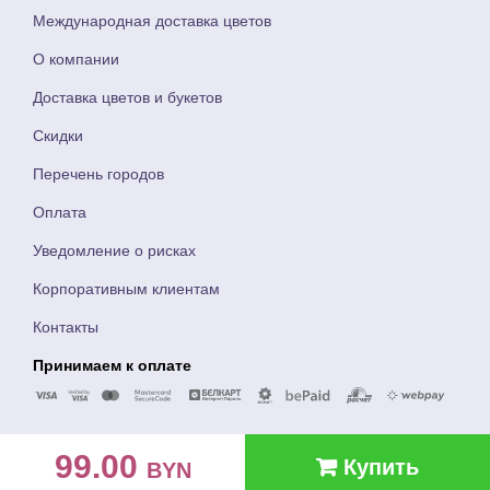
Международная доставка цветов
О компании
Доставка цветов и букетов
Скидки
Перечень городов
Оплата
Уведомление о рисках
Корпоративным клиентам
Контакты
Принимаем к оплате
99.00
Купить
BYN
м без выходных!!! Доставка 24/7!! . Тюльпаны, Пион
© ЧТУП Букетик Бай 2018