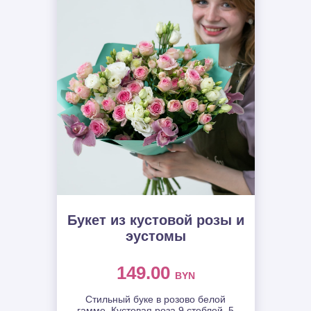
Букет из кустовой розы и
эустомы
149.00
BYN
Стильный буке в розово белой
гамме. Кустовая роза 9 стеблей, 5