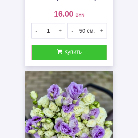
16.00
BYN
-
1
+
-
50 см.
+
Купить